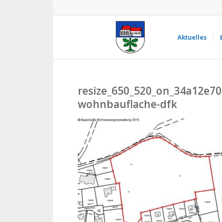
Aktuelles
resize_650_520_on_34a12e7
wohnbauflache-dfk