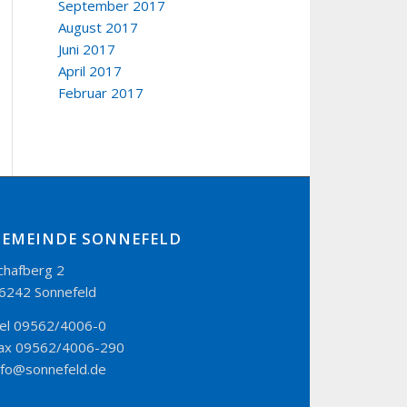
September 2017
August 2017
Juni 2017
April 2017
Februar 2017
GEMEINDE SONNEFELD
chafberg 2
6242 Sonnefeld
el 09562/4006-0
ax 09562/4006-290
nfo@sonnefeld.de