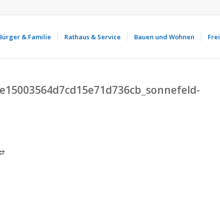
Bürger & Familie
Rathaus & Service
Bauen und Wohnen
Frei
0e15003564d7cd15e71d736cb_sonnefeld-