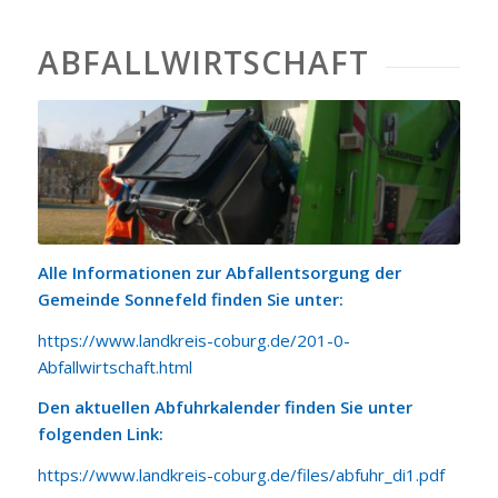
ABFALLWIRTSCHAFT
Alle Informationen zur Abfallentsorgung der
Gemeinde Sonnefeld finden Sie unter:
https://www.landkreis-coburg.de/201-0-
Abfallwirtschaft.html
Den aktuellen Abfuhrkalender finden Sie unter
folgenden Link:
https://www.landkreis-coburg.de/files/abfuhr_di1.pdf