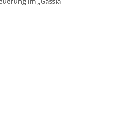
euerung im „Gässla“