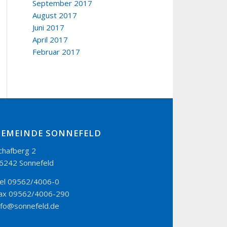
September 2017
August 2017
Juni 2017
April 2017
Februar 2017
GEMEINDE SONNEFELD
chafberg 2
6242 Sonnefeld
el 09562/4006-0
ax 09562/4006-290
nfo@sonnefeld.de