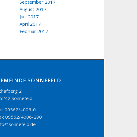
September 2017
August 2017
Juni 2017
April 2017
Februar 2017
GEMEINDE SONNEFELD
chafberg 2
6242 Sonnefeld
el 09562/4006-0
ax 09562/4006-290
nfo@sonnefeld.de