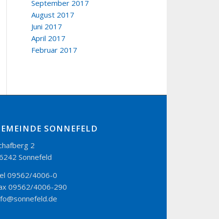
September 2017
August 2017
Juni 2017
April 2017
Februar 2017
GEMEINDE SONNEFELD
chafberg 2
6242 Sonnefeld
el 09562/4006-0
ax 09562/4006-290
nfo@sonnefeld.de