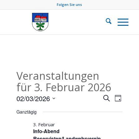
Folgen Sie uns
Veranstaltungen
für 3. Februar 2026
Veransta
Verans
02/03/2026
Suche
Tag
Ansich
Suche
Datum
Naviga
Ganztägig
und
wählen.
Ansichte
3. Februar
Info-Abend
Navigati
Reservisten/Landwehrverein