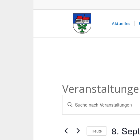
Aktuelles
Veranstaltunge
Veranstaltungen
Bitte
Suche
Schlüsselwort
und
eingeben.
Ansichten,
Suche
8. Sep
Heute
nach
Navigation
Veranstaltungen