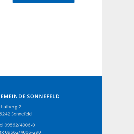
GEMEINDE SONNEFELD
chafberg 2
6242 Sonnefeld
el 09562/4006-0
ax 09562/4006-290