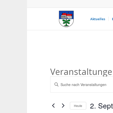
Aktuelles
Veranstaltunge
Veranstaltungen
Bitte
Suche
Schlüsselwort
und
eingeben.
Ansichten,
Suche
2. Sep
Heute
nach
Navigation
Veranstaltungen