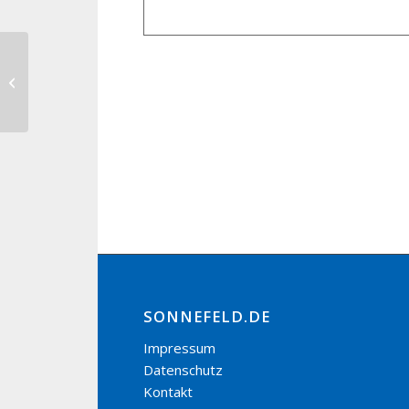
Traditionsangeln an der Steinach
Angelgemeinschaft Sonnefeld/
Wörlsdorf
SONNEFELD.DE
Impressum
Datenschutz
Kontakt