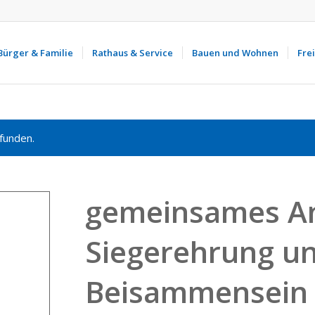
Bürger & Familie
Rathaus & Service
Bauen und Wohnen
Frei
funden.
gemeinsames An
Siegerehrung un
Beisammensein