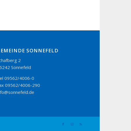
GEMEINDE SONNEFELD
chafberg 2
6242 Sonnefeld
el 09562/4006-0
ax 09562/4006-290
nfo@sonnefeld.de