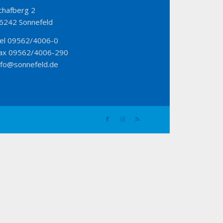
chafberg 2
6242 Sonnefeld
el 09562/4006-0
ax 09562/4006-290
nfo@sonnefeld.de