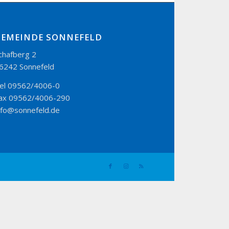
GEMEINDE SONNEFELD
chafberg 2
6242 Sonnefeld
el 09562/4006-0
ax 09562/4006-290
nfo@sonnefeld.de