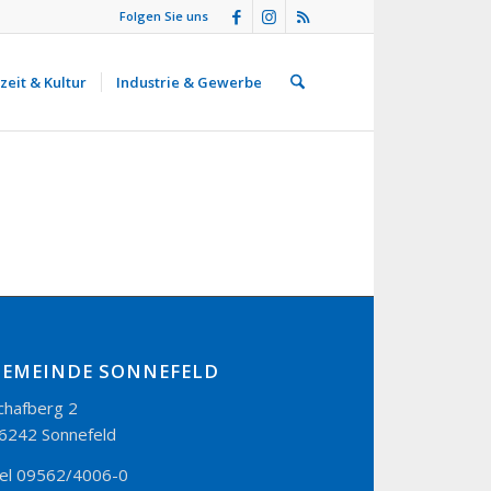
Folgen Sie uns
zeit & Kultur
Industrie & Gewerbe
GEMEINDE SONNEFELD
chafberg 2
6242 Sonnefeld
el 09562/4006-0