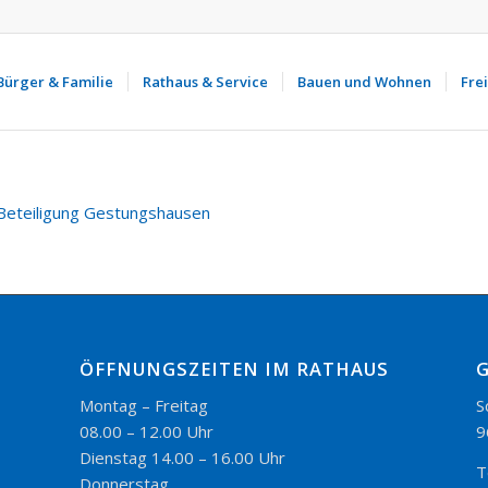
Bürger & Familie
Rathaus & Service
Bauen und Wohnen
Frei
Beteiligung Gestungshausen
ÖFFNUNGSZEITEN IM RATHAUS
Montag – Freitag
S
08.00 – 12.00 Uhr
9
Dienstag 14.00 – 16.00 Uhr
T
Donnerstag