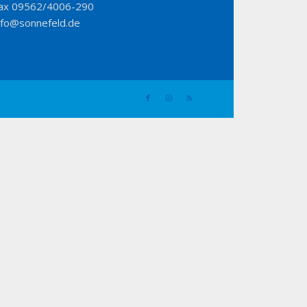
ax 09562/4006-290
nfo@sonnefeld.de