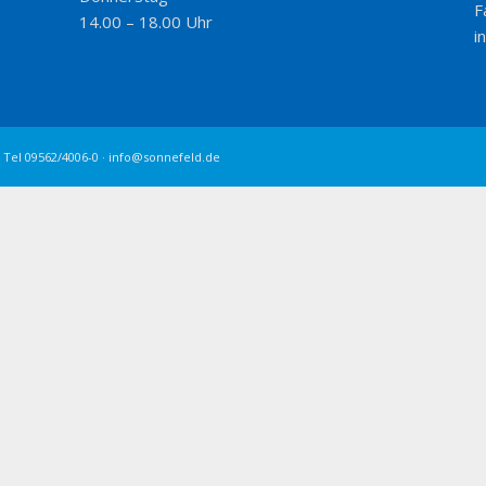
F
14.00 – 18.00 Uhr
i
 Tel 09562/4006-0 · info@sonnefeld.de