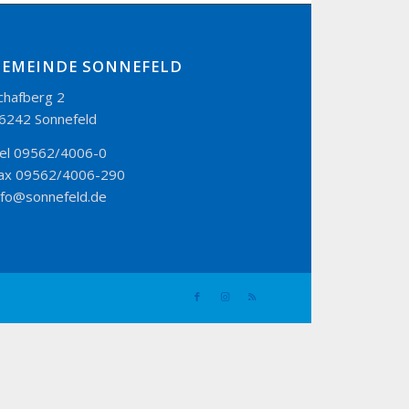
GEMEINDE SONNEFELD
chafberg 2
6242 Sonnefeld
el 09562/4006-0
ax 09562/4006-290
nfo@sonnefeld.de