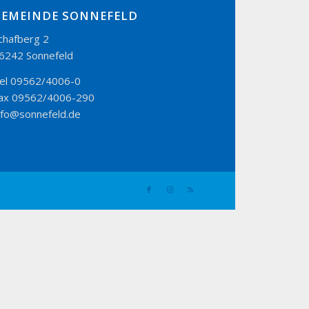
GEMEINDE SONNEFELD
chafberg 2
6242 Sonnefeld
el 09562/4006-0
ax 09562/4006-290
nfo@sonnefeld.de