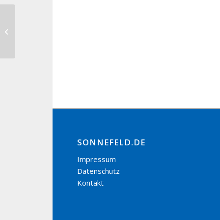
Kinder-Secondhand-Basar der
Klosterknirpse in der Domäne
Sonnefeld
SONNEFELD.DE
Impressum
Datenschutz
Kontakt