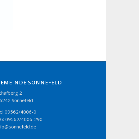
GEMEINDE SONNEFELD
chafberg 2
6242 Sonnefeld
el 09562/4006-0
ax 09562/4006-290
nfo@sonnefeld.de