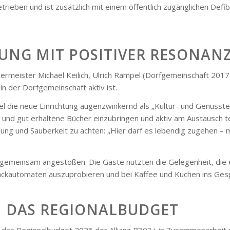
rieben und ist zusätzlich mit einem öffentlich zugänglichen Defibr
NUNG MIT POSITIVER RESONAN
ermeister Michael Keilich, Ulrich Rampel (Dorfgemeinschaft 201
in der Dorfgemeinschaft aktiv ist.
l die neue Einrichtung augenzwinkernd als „Kultur- und Genusstemp
 und gut erhaltene Bücher einzubringen und aktiv am Austausch tei
ng und Sauberkeit zu achten: „Hier darf es lebendig zugehen – ma
de gemeinsam angestoßen. Die Gäste nutzten die Gelegenheit, die
nackautomaten auszuprobieren und bei Kaffee und Kuchen ins Ge
 DAS REGIONALBUDGET
das Regionalbudget 2026 der Allianz B303+ in Zusammenarbeit m