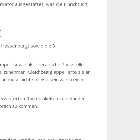
illator ausgestattet, was die Einrichtung
Z
7 Hassenberg) sowie die 3.
el“ sowie als „literarische Tankstelle“.
lzunehmen. Gleichzeitig appellierte sie an
n muss nicht so leise sein wie in einer
 erweiterten Räumlichkeiten zu erkunden,
spräch zu kommen.
it dem Amt für Ländliche Entwicklung